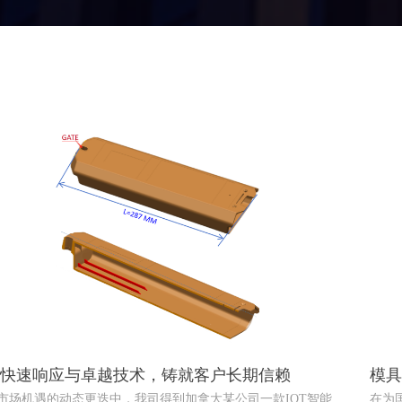
快速响应与卓越技术，铸就客户长期信赖
模具
践探
市场机遇的动态更迭中，我司得到加拿大某公司一款IOT智能
在为