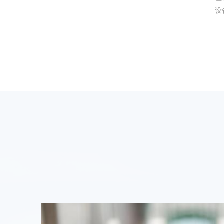
设
造
产
度
-
能
（
而
户
验
模
计