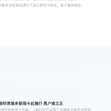
对模具冷却系统进行了深入研究与优化。客户最初指定的
方式为单通道喷管式水路设计（见图1），此方案虽具备模
作成本相对较低的优势，但在注塑生产过程中暴露出注塑
较长的问题。
游经营服务新规今起施行 黑户难立足
游局日前发布公告称，《旅行社产品第三方网络交易平台经营