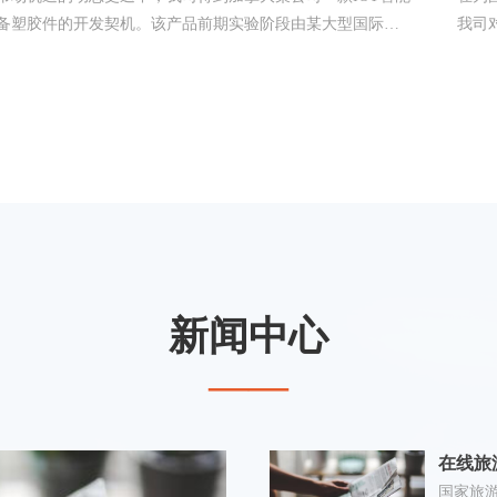
备塑胶件的开发契机。该产品前期实验阶段由某大型国际制
我司
厂商负责推进，但已明确无法契合客户的严格要求。客户对
冷却
品提出了严苛的性能与外观标准：结构需具备高抗冲击强
具制
，外观需精致美观，特别强调注塑产品不得出现熔接线（melt
周期
 line）。经我司技术团队缜密分析，确认最理想的浇口位置仅
设置于下图标识（gate）处。然而，产品呈长箱体单开口结构
如下图所示），在注塑过程中，模具极易受到注塑压力冲击
产生变形。面对这一复杂挑战，我司技术开发人员积极与客
紧密沟通协作，运用前沿的有限元分析技术，并采用快速实
模具的创新方式，在不到30天的时间内，成功获取了精准的
具变形数据。随后，将这些关键数据导入正式量产模具的设
新闻中心
与制造环节，为产品的快速、成功交付筑牢了坚实根基。
——
在线旅
国家旅